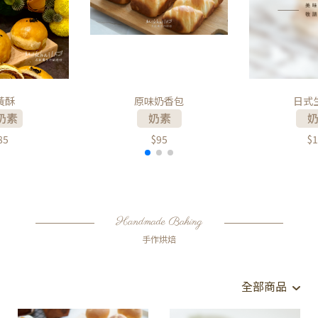
黃酥
原味奶香包
日式
85
$95
$1
手作烘焙
全部商品