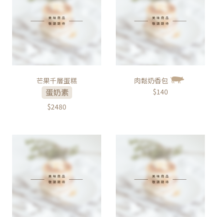
芒果千層蛋糕
肉鬆奶香包
$140
$2480