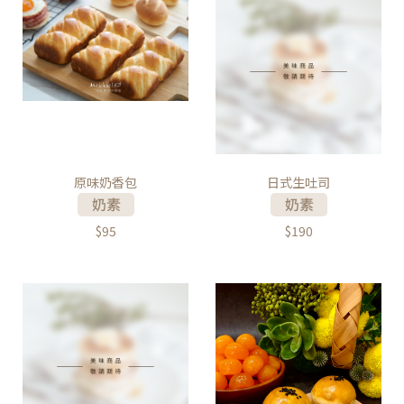
原味奶香包
日式生吐司
$95
$190