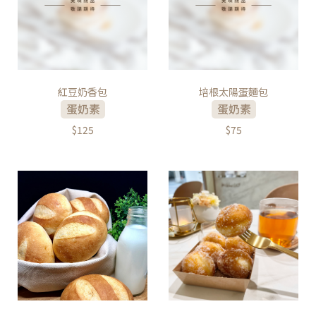
紅豆奶香包
培根太陽蛋麵包
$125
$75