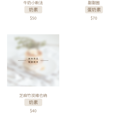
牛奶小軟法
甜甜圈
$50
$70
芝麻竹炭維也納
$40