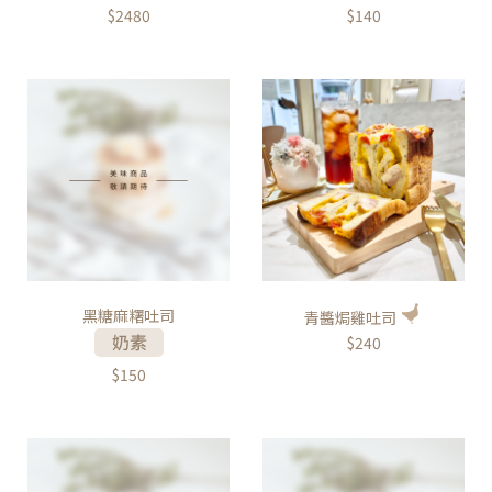
$2480
$140
黑糖麻糬吐司
青醬焗雞吐司
$240
$150