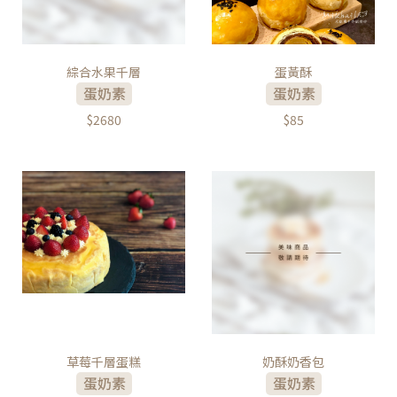
綜合水果千層
蛋黃酥
$2680
$85
草莓千層蛋糕
奶酥奶香包