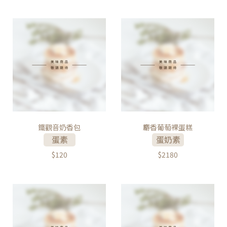
鐵觀音奶香包
麝香葡萄裸蛋糕
$120
$2180